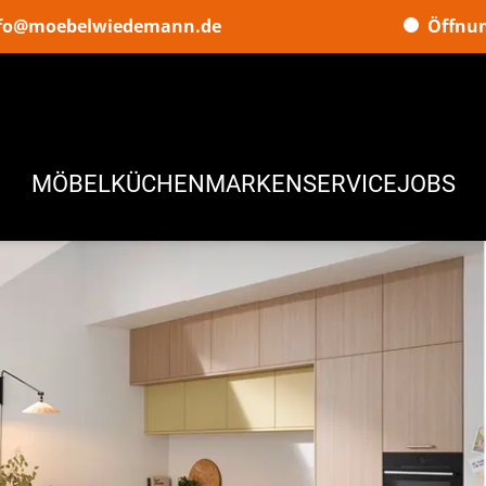
fo@moebelwiedemann.de
Öffnun
MÖBEL
KÜCHEN
MARKEN
SERVICE
JOBS