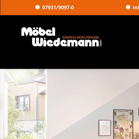
07931/9097-0
in