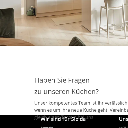
Haben Sie Fragen
zu unseren Küchen?
Unser kompetentes Team ist Ihr verlässlich
wenn es um Ihre neue Küche geht. Vereinba
gleich einen Termin bei uns!
Wir sind für Sie da
Uns
Kontakt
MONTA