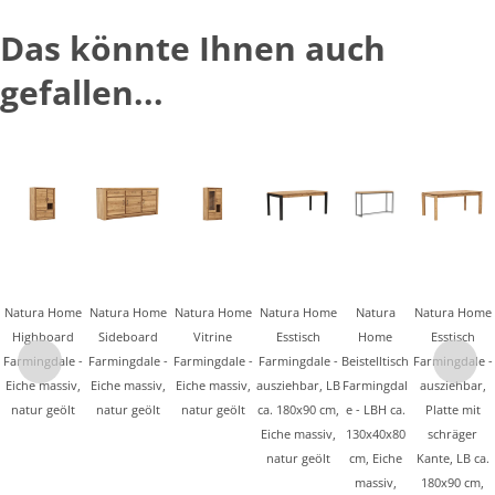
Das könnte Ihnen auch
gefallen...
Natura Home
Natura Home
Natura Home
Natura Home
Natura
Natura Home
Highboard
Sideboard
Vitrine
Esstisch
Home
Esstisch
Farmingdale -
Farmingdale -
Farmingdale -
Farmingdale -
Beistelltisch
Farmingdale -
Eiche massiv,
Eiche massiv,
Eiche massiv,
ausziehbar, LB
Farmingdal
ausziehbar,
natur geölt
natur geölt
natur geölt
ca. 180x90 cm,
e - LBH ca.
Platte mit
Eiche massiv,
130x40x80
schräger
natur geölt
cm, Eiche
Kante, LB ca.
massiv,
180x90 cm,