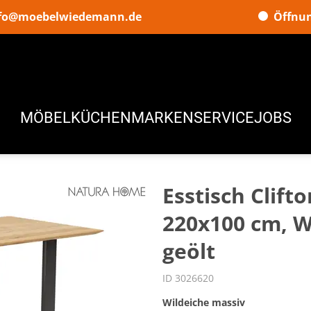
fo@moebelwiedemann.de
Öffnun
MÖBEL
KÜCHEN
MARKEN
SERVICE
JOBS
Esstisch Clifto
220x100 cm, W
geölt
ID 3026620
Wildeiche massiv