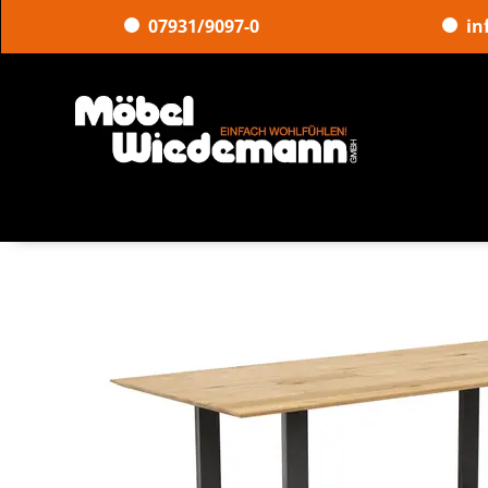
07931/9097-0
in