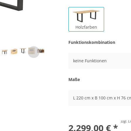
Holzfarben
Funktionskombination
keine Funktionen
Maße
L 220 cm x B 100 cm x H 76 c
zzgl. 
2.299,00 € *