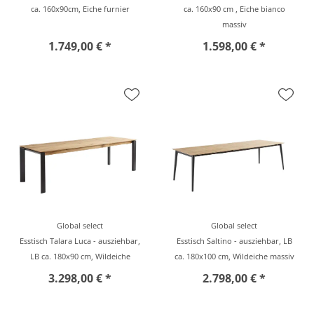
ca. 160x90cm, Eiche furnier
ca. 160x90 cm , Eiche bianco
massiv
1.749,00 € *
1.598,00 € *
Global select
Global select
Esstisch Talara Luca - ausziehbar,
Esstisch Saltino - ausziehbar, LB
LB ca. 180x90 cm, Wildeiche
ca. 180x100 cm, Wildeiche massiv
3.298,00 € *
2.798,00 € *