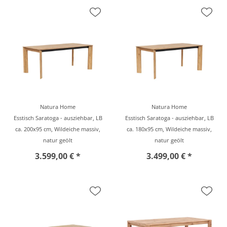
Natura Home
Natura Home
Esstisch Saratoga - ausziehbar, LB
Esstisch Saratoga - ausziehbar, LB
ca. 200x95 cm, Wildeiche massiv,
ca. 180x95 cm, Wildeiche massiv,
natur geölt
natur geölt
3.599,00 € *
3.499,00 € *