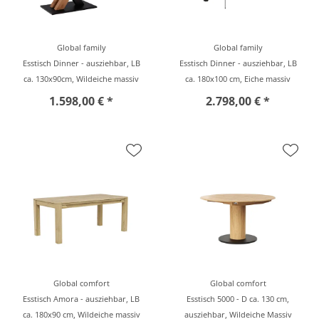
Global family
Global family
Esstisch Dinner - ausziehbar, LB
Esstisch Dinner - ausziehbar, LB
ca. 130x90cm, Wildeiche massiv
ca. 180x100 cm, Eiche massiv
1.598,00 € *
2.798,00 € *
Global comfort
Global comfort
Esstisch Amora - ausziehbar, LB
Esstisch 5000 - D ca. 130 cm,
ca. 180x90 cm, Wildeiche massiv
ausziehbar, Wildeiche Massiv