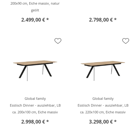
200x90 cm, Eiche massiv, natur
geölt
2.499,00 € *
2.798,00 € *
Global family
Global family
Esstisch Dinner - ausziehbar, LB
Esstisch Dinner - ausziehbar, LB
ca. 200x100 cm, Eiche massiv
ca. 220x100 cm, Eiche massiv
2.998,00 € *
3.298,00 € *